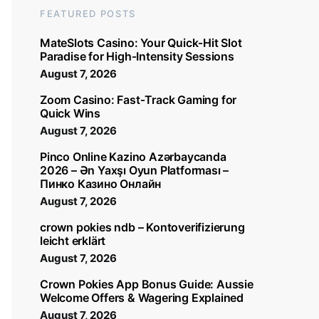
FEATURED POSTS
MateSlots Casino: Your Quick‑Hit Slot
Paradise for High‑Intensity Sessions
August 7, 2026
Zoom Casino: Fast‑Track Gaming for
Quick Wins
August 7, 2026
Pinco Online Kazino Azərbaycanda
2026 – Ən Yaxşı Oyun Platforması –
Пинко Казино Онлайн
August 7, 2026
crown pokies ndb – Kontoverifizierung
leicht erklärt
August 7, 2026
Crown Pokies App Bonus Guide: Aussie
Welcome Offers & Wagering Explained
August 7, 2026