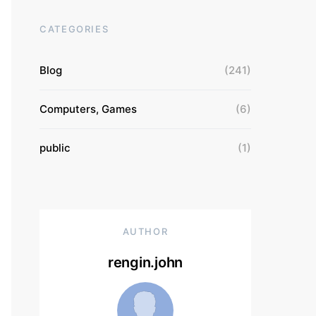
CATEGORIES
Blog
(241)
Computers, Games
(6)
public
(1)
AUTHOR
rengin.john