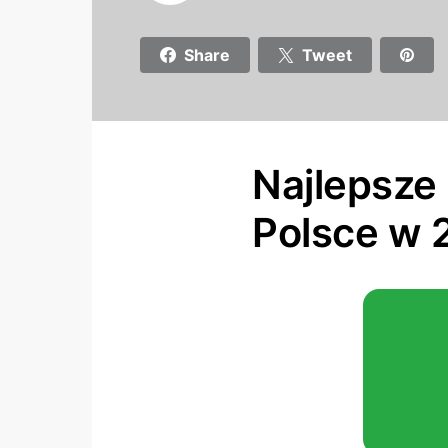
Share
Tweet
Najlepsze
Polsce w 