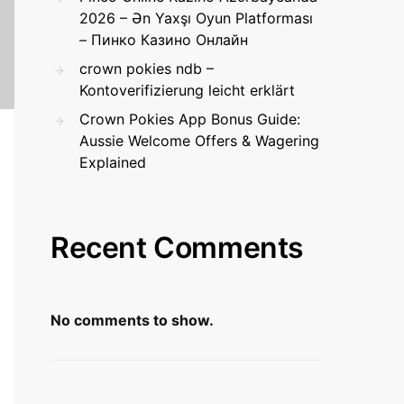
2026 – Ən Yaxşı Oyun Platforması
– Пинко Казино Онлайн
crown pokies ndb –
Kontoverifizierung leicht erklärt
Crown Pokies App Bonus Guide:
Aussie Welcome Offers & Wagering
Explained
Recent Comments
No comments to show.