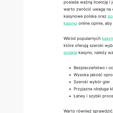
posiada ważną licencję i
warto zwrócić uwagę na 
kasynowe polska oraz
po
kasyno
online opinie, ab
Wśród popularnych
kasy
które oferują szeroki wy
polskie
kasyno, należy wzi
Bezpieczeństwo i o
Wysoka jakość opr
Szeroki wybór gier
Przyjazna obsługa kl
Łatwy i szybki proc
Warto również sprawdzić