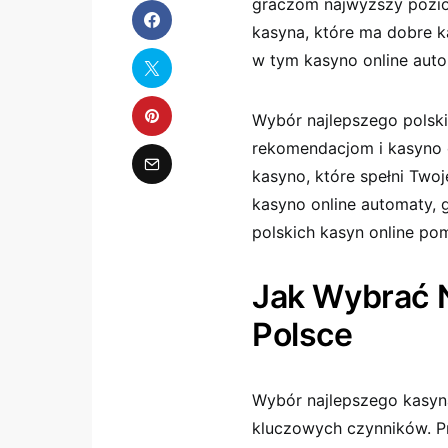
graczom najwyższy pozio
kasyna, które ma dobre k
w tym kasyno online auto
Wybór najlepszego polski
rekomendacjom i kasyno o
kasyno, które spełni Twoj
kasyno online automaty, 
polskich kasyn online pom
Jak Wybrać 
Polsce
Wybór najlepszego kasyn
kluczowych czynników. P